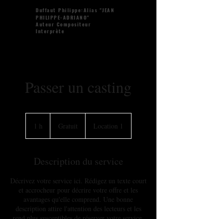
Duffaut Philippe:Alias "JEAN
PHILIPPE-ADRIANO"
Auteur Compositeur
Interprète
Passer un casting
Gratuit
1 h
1
Gratuit
Location 1
Description du service
Décrivez votre service ici. Rédigez un texte court
et accrocheur pour décrire votre offre et les
avantages qu'elle comprend. Une bonne
description attire l'attention des lecteurs et les
rend plus susceptibles de réserver votre service.