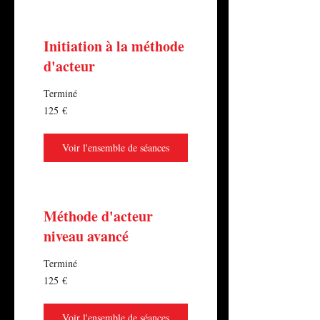
Initiation à la méthode
d'acteur
Terminé
125
125 €
euros
Voir l'ensemble de séances
Méthode d'acteur
niveau avancé
Terminé
125
125 €
euros
Voir l'ensemble de séances