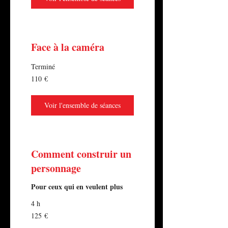
Face à la caméra
Terminé
110
110 €
euros
Voir l'ensemble de séances
Comment construir un
personnage
Pour ceux qui en veulent plus
4 h
125
125 €
euros