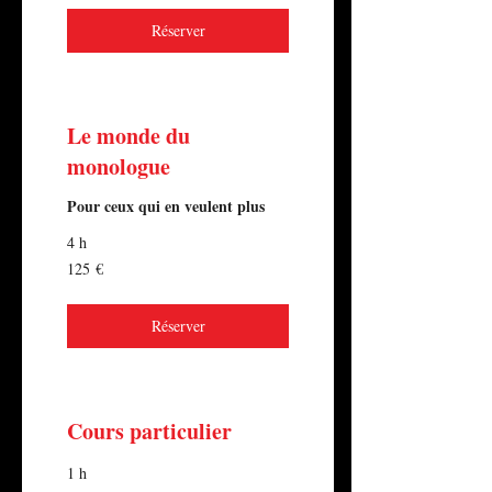
Réserver
Le monde du
monologue
Pour ceux qui en veulent plus
4 h
125
125 €
euros
Réserver
Cours particulier
1 h