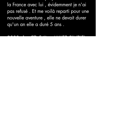
la France avec lui , évidemment je n'ai
pas refusé . Et me voilà reparti pour une
nouvelle aventure , elle ne devait durer
qu'un an elle a duré 5 ans .
2003, 1er CD 5 titres (ALLER SIMPLE)
Puis il y a eu d'autres belles rencontres.
Bon ben voilà un peu de moi.
aujourd'hui , Je propose de vous