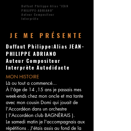
Duffaut Philippe:Alias "JEAN
PHILIPPE-ADRIANO"
Auteur Compositeur
Interprète
JE ME PRÉSENTE
Duffaut Philippe:Alias JEAN-
PHILIPPE ADRIANO
Auteur Compositeur
Interprète Autodidacte
MON HISTOIRE
Là ou tout a commencé...
À l'âge de 14 ,15 ans je passais mes
week-ends chez mon oncle et ma tante
avec mon cousin Domi qui jouait de
l'Accordéon dans un orchestre
( l'Accordéon club BAGNÈRAIS ).
Le samedi matin je l'accompagnais aux
répétitions . J'étais assis au fond de la