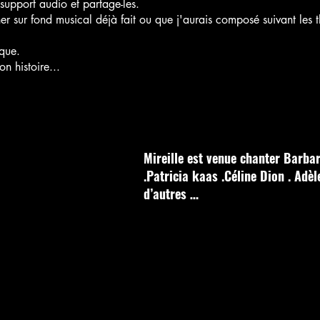
n support audio et partage-les.
r sur fond musical déjà fait ou que j'aurais composé suivant les 
ique.
n histoire...
Mireille est venue chanter Barba
.Patricia kaas .Céline Dion . Adèl
d’autres …