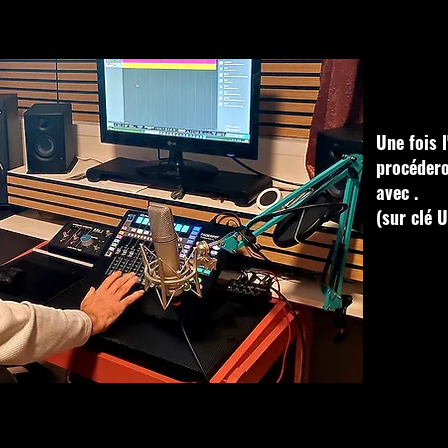
Une fois 
procédero
avec .
(sur clé 