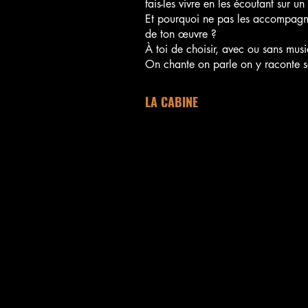
fais-les vivre en les écoutant sur u
Et pourquoi ne pas les accompagne
de ton œuvre ?
À toi de choisir, avec ou sans mus
On chante on parle on y raconte so
LA CABINE