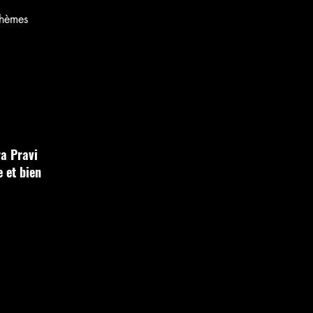
thèmes
ra Pravi
e et bien