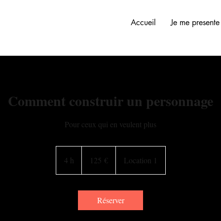
Accueil
Je me presente
Comment construir un personnage
Pour ceux qui en veulent plus
125
euros
4 h
4
125 €
Location 1
h
Réserver