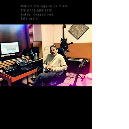
Duffaut Philippe:Alias "JEAN
PHILIPPE-ADRIANO"
Auteur Compositeur
Interprète